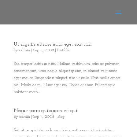
Ut sagittis ultrices urna eget erat non
by
admin
|
Sep 5, 2008
|
Portfolio
Sed tempor lectus in risus. Nullam vestibulum, odio ac pulvinar
condimentum, urna neque aliquet ipsum, in blandit velit nunc
eget mauris. Suspendisse aliquet sem ut nulla. Cras mollis ornare
nisl. Morbi ac mi. Nunc eget nisi. Donec at enim. Pellentesque
habitant morbi...
Neque porro quisquam est qui
by
admin
|
Sep 4, 2008
|
Blog
Sed ut perspiciatis unde omnis iste natus error sit voluptatem