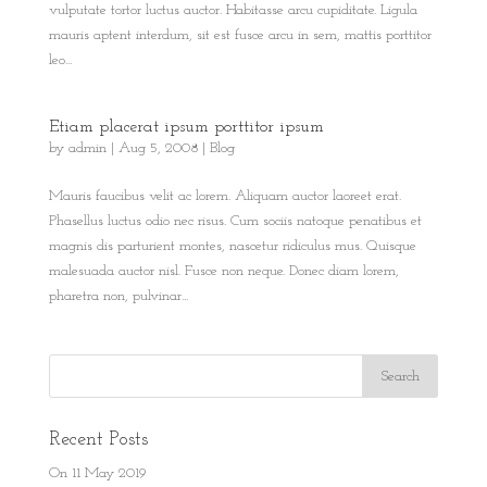
vulputate tortor luctus auctor. Habitasse arcu cupiditate. Ligula
mauris aptent interdum, sit est fusce arcu in sem, mattis porttitor
leo...
Etiam placerat ipsum porttitor ipsum
by
admin
|
Aug 5, 2008
|
Blog
Mauris faucibus velit ac lorem. Aliquam auctor laoreet erat.
Phasellus luctus odio nec risus. Cum sociis natoque penatibus et
magnis dis parturient montes, nascetur ridiculus mus. Quisque
malesuada auctor nisl. Fusce non neque. Donec diam lorem,
pharetra non, pulvinar...
Recent Posts
On 11 May 2019