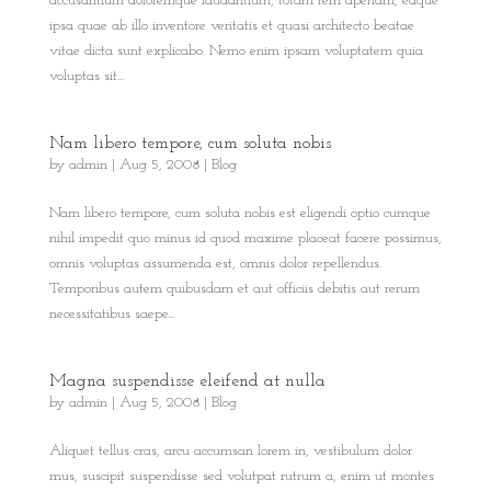
accusantium doloremque laudantium, totam rem aperiam, eaque
ipsa quae ab illo inventore veritatis et quasi architecto beatae
vitae dicta sunt explicabo. Nemo enim ipsam voluptatem quia
voluptas sit...
Nam libero tempore, cum soluta nobis
by
admin
|
Aug 5, 2008
|
Blog
Nam libero tempore, cum soluta nobis est eligendi optio cumque
nihil impedit quo minus id quod maxime placeat facere possimus,
omnis voluptas assumenda est, omnis dolor repellendus.
Temporibus autem quibusdam et aut officiis debitis aut rerum
necessitatibus saepe...
Magna suspendisse eleifend at nulla
by
admin
|
Aug 5, 2008
|
Blog
Aliquet tellus cras, arcu accumsan lorem in, vestibulum dolor
mus, suscipit suspendisse sed volutpat rutrum a, enim ut montes