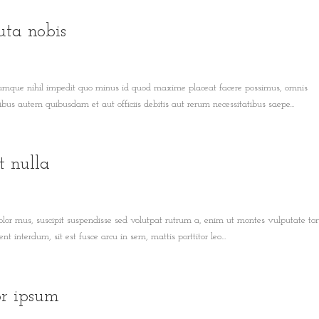
uta nobis
 cumque nihil impedit quo minus id quod maxime placeat facere possimus, omnis
us autem quibusdam et aut officiis debitis aut rerum necessitatibus saepe...
t nulla
olor mus, suscipit suspendisse sed volutpat rutrum a, enim ut montes vulputate tor
t interdum, sit est fusce arcu in sem, mattis porttitor leo...
or ipsum