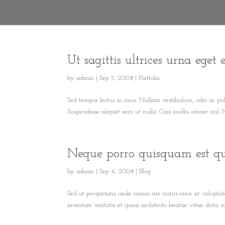
Ut sagittis ultrices urna eget 
by
admin
|
Sep 5, 2008
|
Portfolio
Sed tempor lectus in risus. Nullam vestibulum, odio ac p
Suspendisse aliquet sem ut nulla. Cras mollis ornare nisl.
Neque porro quisquam est q
by
admin
|
Sep 4, 2008
|
Blog
Sed ut perspiciatis unde omnis iste natus error sit volu
inventore veritatis et quasi architecto beatae vitae dicta