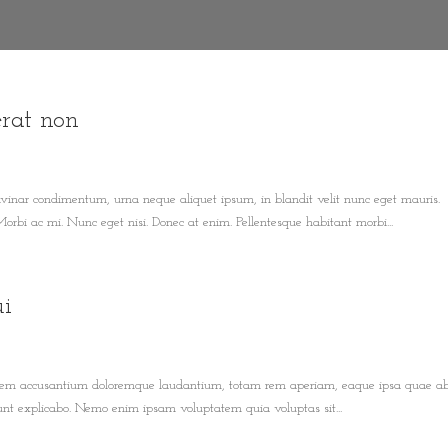
erat non
ulvinar condimentum, urna neque aliquet ipsum, in blandit velit nunc eget mauris.
 Morbi ac mi. Nunc eget nisi. Donec at enim. Pellentesque habitant morbi...
ui
ptatem accusantium doloremque laudantium, totam rem aperiam, eaque ipsa quae ab 
 sunt explicabo. Nemo enim ipsam voluptatem quia voluptas sit...