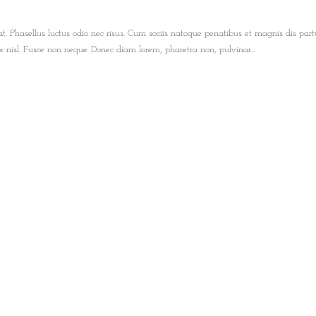
t. Phasellus luctus odio nec risus. Cum sociis natoque penatibus et magnis dis part
nisl. Fusce non neque. Donec diam lorem, pharetra non, pulvinar...