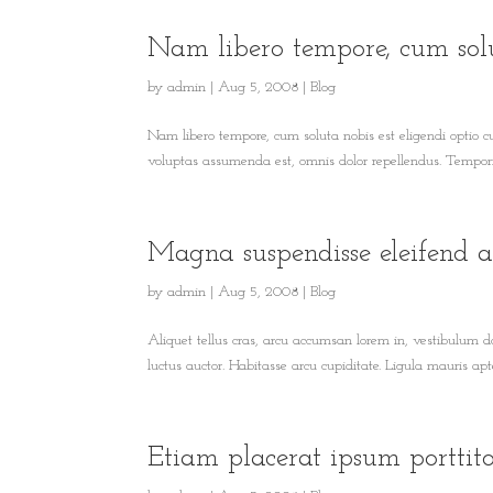
Nam libero tempore, cum sol
by
admin
|
Aug 5, 2008
|
Blog
Nam libero tempore, cum soluta nobis est eligendi optio
voluptas assumenda est, omnis dolor repellendus. Temporib
Magna suspendisse eleifend a
by
admin
|
Aug 5, 2008
|
Blog
Aliquet tellus cras, arcu accumsan lorem in, vestibulum d
luctus auctor. Habitasse arcu cupiditate. Ligula mauris apten
Etiam placerat ipsum porttit