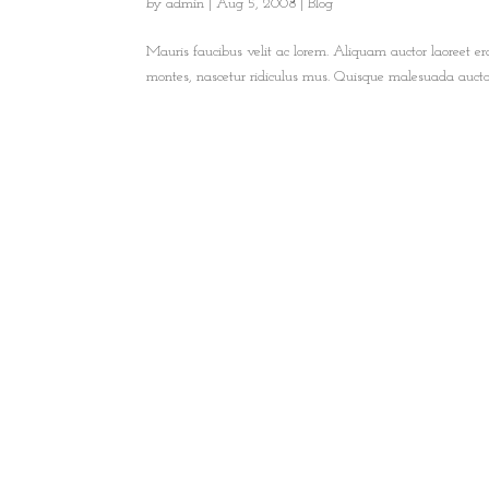
by
admin
|
Aug 5, 2008
|
Blog
Mauris faucibus velit ac lorem. Aliquam auctor laoreet era
montes, nascetur ridiculus mus. Quisque malesuada auctor 